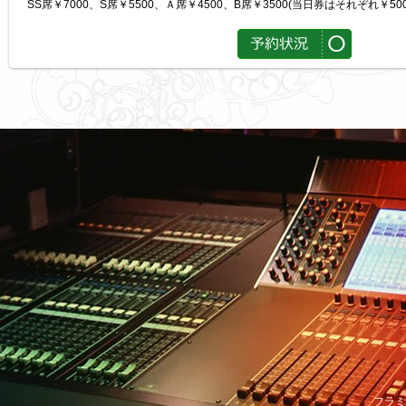
SS席￥7000、S席￥5500、Ａ席￥4500、B席￥3500(当日券はそれぞれ￥500 
フラミ