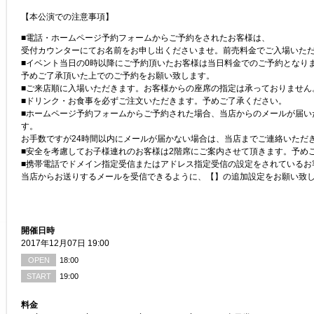
【本公演での注意事項】
■電話・ホームページ予約フォームからご予約をされたお客様は、
受付カウンターにてお名前をお申し出くださいませ。前売料金でご入場いた
■イベント当日の0時以降にご予約頂いたお客様は当日料金でのご予約となり
予めご了承頂いた上でのご予約をお願い致します。
■ご来店順に入場いただきます。お客様からの座席の指定は承っておりません
■ドリンク・お食事を必ずご注文いただきます。予めご了承ください。
■ホームページ予約フォームからご予約された場合、当店からのメールが届い
す。
お手数ですが24時間以内にメールが届かない場合は、当店までご連絡いただ
■安全を考慮してお子様連れのお客様は2階席にご案内させて頂きます。予め
■携帯電話でドメイン指定受信またはアドレス指定受信の設定をされているお
当店からお送りするメールを受信できるように、【】の追加設定をお願い致
開催日時
2017年12月07日 19:00
OPEN
18:00
START
19:00
料金