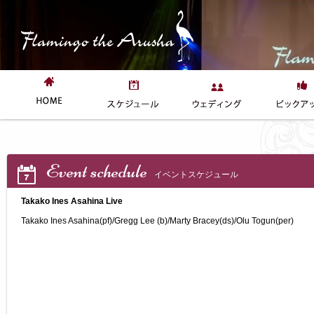
Event schedule
イベントスケジュール
Takako Ines Asahina Live
Takako Ines Asahina(pf)/Gregg Lee (b)/Marty Bracey(ds)/Olu Togun(per)