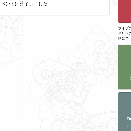
イベントは終了しました
ライブ
※配信
話にて
D
ド