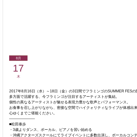
8月
17
木
2017年8月16日（水）～18日（金）の3日間でフラミンゴのSUMMER FESの
多方面で活躍する、今フラミンゴが注目するアーティストが集結。
個性の異なるアーティストが魅せる表現力豊かな歌声とパフォーマンス。
お食事を召し上がりながら、密接な空間でハイクォリティなライブが体感出来
心ゆくまでご堪能ください。
———————
■松田泰歩
・3歳よりダンス、ボーカル、ピアノを習い始める
・沖縄アクターズスクールにてライブイベントに多数出演し、ボーカルコン