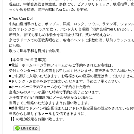
現在は、中納音楽総合教室他、多数にて、ピアノやリトミック、歌唱指導。
ックや歌を指導。混声合唱団You Can Do!を主宰。
■ You Can Do!
中納由嘉指導のもと、ポップス、洋楽、ロック、ソウル、ラテン等、ジャン
自の アレンジコーラスで歌う、バンド入り合唱団「混声合唱You Can Do!
若男女、 誰でも楽しめる歌会を毎回繰り広げ、笑いが絶えない。
京セラドームでの国歌斉唱など、各地イベントに多数出演、駅前フラッシュ
に活動。
歌って世界平和を目指す合唱団。
【本公演での注意事項】
■電話・ホームページ予約フォームからご予約をされたお客様は、
受付カウンターにてお名前をお申し出くださいませ。前売料金でご入場いた
■ご来店順に入場いただきます。お客様からの座席の指定は承っておりません
■ドリンク・お食事を必ずご注文いただきます。予めご了承ください。
■ホームページ予約フォームからご予約された場合、
当店からのメールが届いた時点で予約が完了となります。
お手数ですが24時間以内にメールが届かない場合は、
当店までご連絡いただきますようお願い致します。
■携帯電話でドメイン指定受信またはアドレス指定受信の設定をされているお
当店からお送りするメールを受信できるように、
【】の追加設定をお願い致します。