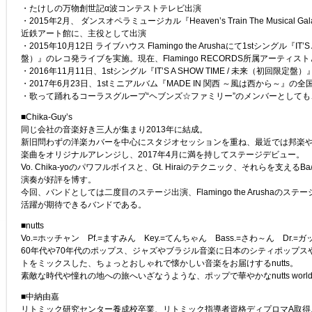
・たけしの万物創世記α波コンテストテレビ出演
・2015年2月、 ダンスオペラミュージカル『Heaven’s Train The Musical G
近鉄アート館に、主役として出演
・2015年10月12日 ライブハウス Flamingo the Arushaにて1stシングル『IT’S
盤）』のレコ発ライブを実施。現在、Flamingo RECORDS所属アーティス
・2016年11月11日、1stシングル『IT’S A SHOW TIME / 未来（初回限
・2017年6月23日、1stミニアルバム『MADE IN 関西 ～風は西から～』の
・歌って踊れるコーラスグループ“ヘブンズ☆ファミリー”のメンバーとして
■Chika-Guy’s
同じ会社の音楽好き三人が集まり2013年に結成。
新旧問わずの洋楽カバーを中心にスタジオセッションを重ね、最近では邦楽
楽曲をオリジナルアレンジし、2017年4月に満を持してステージデビュー。
Vo. Chika-yoのパワフルボイスと、Gt. Hiraiのテクニック、それらを支えるB
演奏が好評を博す。
今回、バンドとしては二度目のステージ出演、Flamingo the Arushaの
活躍が期待できるバンドである。
■nutts
Vo.=ホッチャン Pf.=ますみん Key.=てんちゃん Bass.=さわ～ん Dr.=
60年代や70年代のポップス、ジャズやブラジル音楽に日本のシティポップス
トをミックスした、ちょっとおしゃれで懐かしい音楽をお届けするnutts。
素敵な時代や憧れの地への旅へいざなうような、ポップで華やかなnutts wor
■中納由嘉
リトミック研究センター養成校卒業、リトミック指導者資格ディプロマA取得