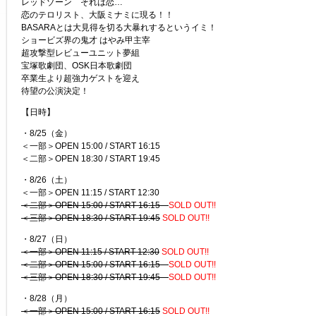
レッドゾーン それは恋…
恋のテロリスト、大阪ミナミに現る！！
BASARAとは大見得を切る大暴れするというイミ！
ショービズ界の鬼才 はやみ甲主宰
超攻撃型レビューユニット夢組
宝塚歌劇団、OSK日本歌劇団
卒業生より超強力ゲストを迎え
待望の公演決定！
【日時】
・8/25（金）
＜一部＞OPEN 15:00 / START 16:15
＜二部＞OPEN 18:30 / START 19:45
・8/26（土）
＜一部＞OPEN 11:15 / START 12:30
＜二部＞OPEN 15:00 / START 16:15
SOLD OUT!!
＜三部＞
OPEN 18:30 / START 19:45
SOLD OUT!!
・8/27（日）
＜一部＞OPEN 11:15 / START 12:30
SOLD OUT!!
＜二部＞OPEN 15:00 / START 16:15
SOLD OUT!!
＜三部＞OPEN 18:30 / START 19:45
SOLD OUT!!
・8/28（月）
＜一部＞OPEN 15:00 / START 16:15
SOLD OUT!!