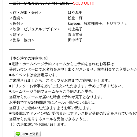
＜二部＞OPEN 18:30 / START 19:45
SOLD OUT!!
＜作・演出・振付＞ はやみ甲
＜音楽＞ 松丘一輝
＜振付＞ kayeon、貝本茄誉子、キジママナカ
＜映像・ビジュアルデザイン＞ 村上晃子
＜題字＞ 青山雪菜
＜監修・協力＞ 田中準子
———————
【本公演での注意事項】
■電話・ホームページ予約フォームからご予約をされたお客様は、
受付カウンターにてお名前をお申し出くださいませ。前売料金でご入場いた
■本イベントは全指定席です。
ご来場されましたら、スタッフがお席までご案内いたします。
■ドリンク・お食事を必ずご注文いただきます。予めご了承ください。
■ホームページ予約フォームからご予約された場合、
当店からのメールが届いた時点で予約が完了となります。
お手数ですが24時間以内にメールが届かない場合は、
当店までご連絡いただきますようお願い致します。
■携帯電話でドメイン指定受信またはアドレス指定受信の設定をされているお
当店からお送りするメールを受信できるように、
【】の追加設定をお願い致します。