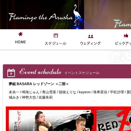
Event schedule
イベントスケジュール
夢組 BASARA レッドゾーン ＜二部＞
未央一 / 鳴海じゅん / 青山雪菜 / 毬穂えりな / kayeon / 珠希星佳 / 平松沙理 / 
城みき / 神勢大也 / 佐藤朱莉