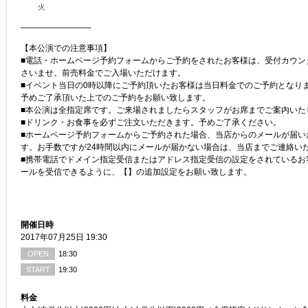
火
————————–
【本公演での注意事項】
■電話・ホームページ予約フォームからご予約をされたお客様は、受付カウン
さいませ。前売料金でご入場いただけます。
■イベント当日の0時以降にご予約頂いたお客様は当日料金でのご予約となり
予めご了承頂いた上でのご予約をお願い致します。
■本公演は全指定席です。ご来場されましたらスタッフがお席までご案内いた
■ドリンク・お食事を必ずご注文いただきます。予めご了承ください。
■ホームページ予約フォームからご予約された場合、当店からのメールが届い
す。お手数ですが24時間以内にメールが届かない場合は、当店までご連絡い
■携帯電話でドメイン指定受信またはアドレス指定受信の設定をされているお
ールを受信できるように、【】の追加設定をお願い致します。
開催日時
2017年07月25日 19:30
OPEN
18:30
START
19:30
料金