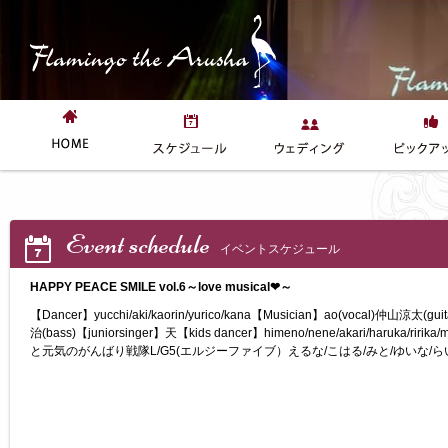
Event schedule
イベントスケジュール
HAPPY PEACE SMILE vol.6～love musical❤～
【Dancer】yucchi/aki/kaorin/yurico/kana【Musician】ao(vocal)仲山涼太(g
治(bass)【juniorsinger】天【kids dancer】himeno/nene/akari/haruka/r
と元気のがんばり戦隊L/G5(エルジーファイブ）えるな/こはる/みと/ゆいな/ら