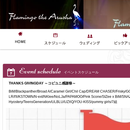
Event schedule
イベントスケジュール
THANKS GIVINGDAY ～コピユニ感謝祭～
BiM/Blackpanther/Broad A/Caramel Girl/Chil Cap/DREAM CHASER/Frisky/G
LR/I'll/KSTOWN/N-ext/NKlee/NoLJa/PAPAMOO/Pink Scone/SIZee x BiM/SN
Hyostery/TeensGeneration/ULBLU/UZXQ/YOU-KISS/yummy girls/7組