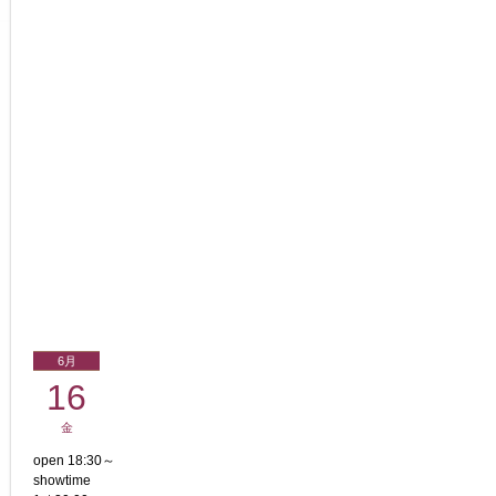
6月
16
金
open 18:30～
showtime