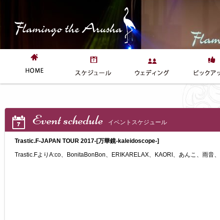
Event schedule
イベントスケジュール
Trastic.F-JAPAN TOUR 2017-[万華鏡-kaleidoscope-]
Trastic.FよりA:co、BonitaBonBon、ERIKARELAX、KAORI、あんこ、