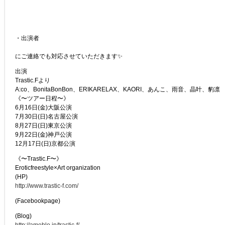
・出演者
にご連絡でも対応させていただきます✨
出演
Trastic.Fより
A:co、BonitaBonBon、ERIKARELAX、KAORI、あんこ、雨音、晶叶、豹凛
《〜ツアー日程〜》
6月16日(金)大阪公演
7月30日(日)名古屋公演
8月27日(日)東京公演
9月22日(金)神戸公演
12月17日(日)京都公演
《〜Trastic.F〜》
Eroticfreestyle×Art organization
(HP)
http://www.trastic-f.com/
(Facebookpage)
(Blog)