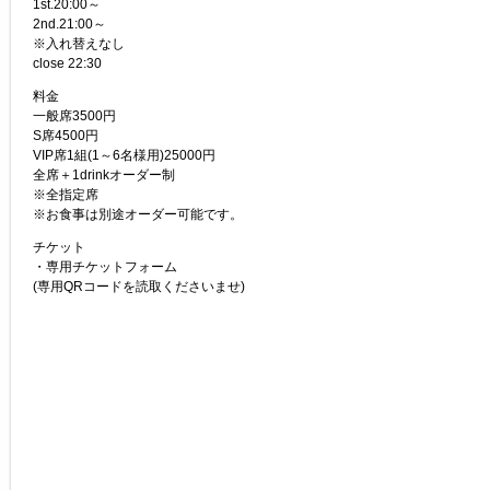
1st.20:00～
2nd.21:00～
※入れ替えなし
close 22:30
料金
一般席3500円
S席4500円
VIP席1組(1～6名様用)25000円
全席＋1drinkオーダー制
※全指定席
※お食事は別途オーダー可能です。
チケット
・専用チケットフォーム
(専用QRコードを読取くださいませ)