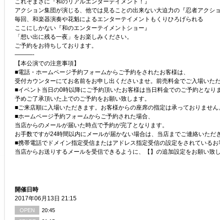
これぞまさに『和のリアルエンターテイメント！』
アクション集団が演じる、他では見ることの出来ない大迫力の『忍者アクシ
毎回、和楽器演奏や花魁によるエンターテイメントもくりひろげられる
ここにしかない『和のエンターテイメントショー』
「想い出に残る一夜」をお楽しみください。
ご予約をお待ちしております。
———-
【本公演での注意事項】
■電話・ホームページ予約フォームからご予約をされたお客様は、
受付カウンターにてお名前をお申し出くださいませ。前売料金でご入場いた
■イベント当日の0時以降にご予約頂いたお客様は当日料金でのご予約となり
予めご了承頂いた上でのご予約をお願い致します。
■ご来店順に入場いただきます。お客様からの座席の指定は承っておりません
■ホームページ予約フォームからご予約された場合、
当店からのメールが届いた時点で予約が完了となります。
お手数ですが24時間以内にメールが届かない場合は、当店までご連絡いただ
■携帯電話でドメイン指定受信またはアドレス指定受信の設定をされているお
当店からお送りするメールを受信できるように、【】の追加設定をお願い致
開催日時
2017年06月13日 21:15
OPEN
20:45