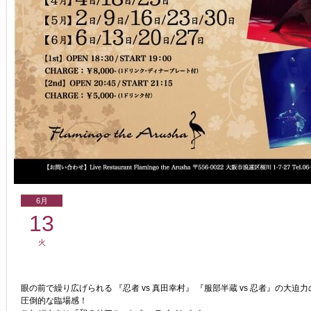
6月
13
火
眼の前で繰り広げられる 『忍者 vs 真田幸村』 『服部半蔵 vs 忍者』の大迫
圧倒的な臨場感！