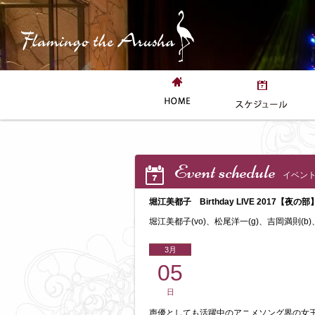
Event schedule
イベン
堀江美都子 Birthday LIVE 2017【夜の部
堀江美都子(vo)、松尾洋一(g)、吉岡満則(b)、中
3月
05
日
声優としても活躍中のアニメソング界の女