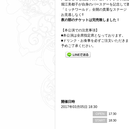
堀江美都子が自身のバースデーを記念して
「ミッチワールド」全開の貴重なステージ
お見逃しなく!!
夜の部のチケットは完売致しました！
【本公演での注意事項】
■本公演は全席指定席となっております。
■ドリンク・お食事を必ずご注文いただきま
予めご了承ください。
開催日時
2017年03月05日 18:30
OPEN
17:30
START
18:30