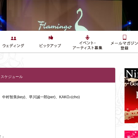
トスケジュール
】
村智美(key)、早川誠一郎(per)、KAKO♪(cho)
王・