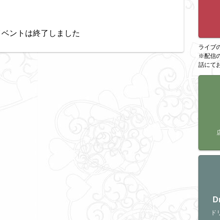
イベントは終了しました
ライブ
※配信
話にて
D
ド