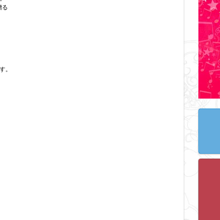
贈る
す。