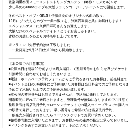
弦楽四重奏団＜モーメントストリングカルテット(略称：モメカル)＞が、
少し早めのXmasライブを大阪フラミンゴ・ジ・アルーシャにて開催します。
冬のベスト・オブ・GINJI！伊藤銀次のオリジナル名曲の数々、
12月にぴったりなカヴァー曲の数々を、弦楽四重奏と共に御届けします！
スペシャルゲストに久保田洋司さんをお迎えします。
大阪だけのスペシャル☆ナイト！どうぞお楽しみ下さい。
皆様のお越しを心よりお待ち申し上げてます。
※フラミンゴ先行予約は終了致しました。
一般発売は9月26日(土)10時から開始致します。
————–
【本公演での注意事項】
■公演当日は開場20分前より当店入場口にて整理番号のお知らせ及びチケッ
引換時間に合わせてお越しくださいませ。
■電話・ホームページ予約フォームからご予約をされたお客様は、前売料金で
■イベント当日の0時以降にご予約頂いたお客様は当日料金でのご予約となり
予めご了承頂いた上でのご予約をお願い致します。
■本公演の整理番号はお答えできませんが、申込順に発行しております。
開場時間に遅れてご来店されますと、整理番号が無効になりますのでご注意
整理番号は当店先行予約⇒ローソンチケットでの購入⇒イープラスでの購入
の順番で発行しております。 早い番号をご希望の方は当店先行予約、
一般発売が開始されましたらローソンチケットでお買い求めください。
■整理番号順に入場いただきます。お客様からの座席の指定は承っておりませ
■ドリンクを必ずご注文いただきます。予めご了承ください。