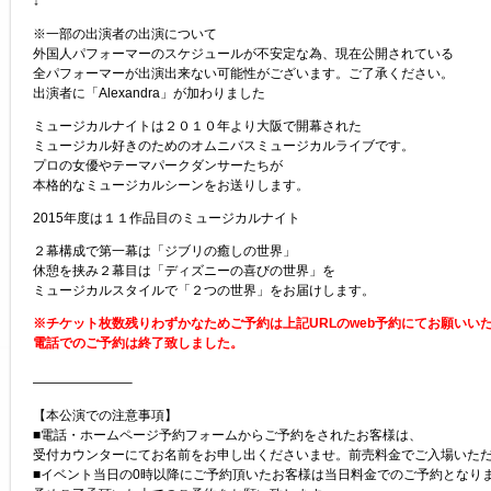
↓
※一部の出演者の出演について
外国人パフォーマーのスケジュールが不安定な為、現在公開されている
全パフォーマーが出演出来ない可能性がございます。ご了承ください。
出演者に「Alexandra」が加わりました
ミュージカルナイトは２０１０年より大阪で開幕された
ミュージカル好きのためのオムニバスミュージカルライブです。
プロの女優やテーマパークダンサーたちが
本格的なミュージカルシーンをお送りします。
2015年度は１１作品目のミュージカルナイト
２幕構成で第一幕は「ジブリの癒しの世界」
休憩を挟み２幕目は「ディズニーの喜びの世界」を
ミュージカルスタイルで「２つの世界」をお届けします。
※チケット枚数残りわずかなためご予約は上記URLのweb予約にてお願いい
電話でのご予約は終了致しました。
———————–
【本公演での注意事項】
■電話・ホームページ予約フォームからご予約をされたお客様は、
受付カウンターにてお名前をお申し出くださいませ。前売料金でご入場いた
■イベント当日の0時以降にご予約頂いたお客様は当日料金でのご予約となり