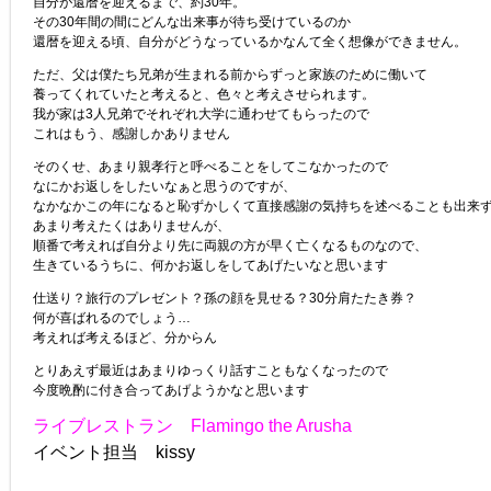
自分が還暦を迎えるまで、約30年。
その30年間の間にどんな出来事が待ち受けているのか
還暦を迎える頃、自分がどうなっているかなんて全く想像ができません。
ただ、父は僕たち兄弟が生まれる前からずっと家族のために働いて
養ってくれていたと考えると、色々と考えさせられます。
我が家は3人兄弟でそれぞれ大学に通わせてもらったので
これはもう、感謝しかありません
そのくせ、あまり親孝行と呼べることをしてこなかったので
なにかお返しをしたいなぁと思うのですが、
なかなかこの年になると恥ずかしくて直接感謝の気持ちを述べることも出来
あまり考えたくはありませんが、
順番で考えれば自分より先に両親の方が早く亡くなるものなので、
生きているうちに、何かお返しをしてあげたいなと思います
仕送り？旅行のプレゼント？孫の顔を見せる？30分肩たたき券？
何が喜ばれるのでしょう…
考えれば考えるほど、分からん
とりあえず最近はあまりゆっくり話すこともなくなったので
今度晩酌に付き合ってあげようかなと思います
ライブレストラン Flamingo the Arusha
イベント担当 kissy