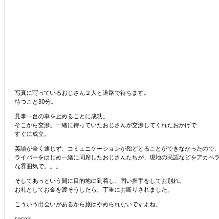
写真に写っているおじさん２人と道路で待ちます。
待つこと30分。
見事一台の車を止めることに成功。
そこから交渉。一緒に待っていたおじさんが交渉してくれたおかげで
すぐに成立。
英語が全く通じず、コミュニケーションが殆どとることができなかったので
ライバーをはじめ一緒に同席したおじさんたちが、現地の民謡などをアカペ
な雰囲気で。。。
そしてあっという間に目的地に到着し、固い握手をしてお別れ。
お礼としてお金を渡そうしたら、丁重にお断りされました。
こういう出会いがあるから旅はやめられないですよね。