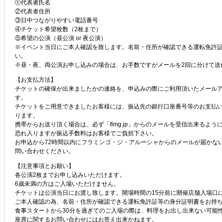
①代表者氏名
②代表者住所
③日中つながりやすい電話番号
④チケット希望枚数（2枚まで）
⑤希望の公演（昼公演 or 夜公演）
※イベント当日にご本人確認を致します。名前・住所が確認できる運転免許
い。
※昼・夜、両公演お申し込みの場合は、お手数ですがメールを2回に分けて送
【お支払方法】
チケットの確保が出来ましたかの連絡を、申込みの際にご利用頂いたメール
す。
チケットをご用意できましたお客様には、振込先の銀行口座番号等のお支払
ります。
携帯からお送り頂く場合は、必ず「flmg.jp」からのメールを受信出来るよう
恐れ入りますが振込手数料はお客様でご負担下さい。
お申込から72時間以内にフラミンゴ・ジ・アルーシャからのメールが届かな
問い合わせください。
【注意事項とお願い】
各公演2枚までお申し込みいただけます。
6歳未満の方はご入場いただけません。
チケットは公演当日にお渡し致します。開場時間の15分前に開催店舗入場口
ご本人確認の為、名前・住所が確認できる運転免許証等の身分証明書をお持
食事スタートから30分を過ぎてのご入場の際は、料理をお出し出来ない可能
座席に関するお問い合わせにはお答え出来かねます。