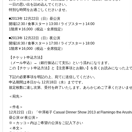
一日の思い出を詰め込んでください。
特別な時間をお過ごしくださいませ。
■2013年 12月22日（日）昼公演
開場12:30 / 食事スタート13:00 / ライブスタート14:00
1階席￥16,000（税込・全席指定）
■2013年 12月22日（日）夜公演
開場16:30 / 食事スタート17:00 / ライブスタート18:00
1階席￥16,000（税込・全席指定）
【チケット申込方法】
（メール申込）→（銀行振込にて支払）という流れになります。
この【チケット申込方法】と【注意事項とお願い】を良くお読みになった上
下記の必要事項を明記の上、宛てに送信してください。
申込期間は本日から 12月18日（水）までです。
規定枚数に達し次第、受付を終了いたします。あらかじめご了承くださいま
＜宛先＞
＜件名＞
12月22日（日）「中澤裕子 Casual Dinner Show 2013 at Flamingo the Arush
昼公演 or 夜公演＞
※＜カッコ＞内はご希望の公演をご記入下さい
＜本文＞