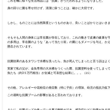
これを機に様々な生活用品には「抗菌」がうたわれるようになりました。
身の回りに菌を寄せ付けず、清潔に保つことは、確かに大切です。
しかし、ものごとには当然限度というものがあり、良いことばかりとはいき
そもそも人間の身体には常在菌が存在しており、これの働きで皮膚の健康を
の多用は、常在菌のような「あって当たり前」の菌にもダメージを与え、か
懸念されています。
抗菌効果のあるタワシで水槽を洗ったら、魚が死んでしまったと言う話はよ
実家で私の父が、金魚専用の大水槽をつくった際、抗菌塗料を使ってしまっ
魚たち（約3５万円相当）が全滅と可哀想な結果に。。。（≧≦）
その他、アレルギーや花粉症の発症数（特に子供）の増加、幼児の抵抗力低
この過剰な抗菌ブームの影響があると言われております。
さらに、抗菌グッズを使っている事で耐性ができ、感染症などに効果がある