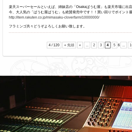
楽天スーパーセールといえば、姉妹店の「Osakaばうむ屋」も楽天市場に出
今、大人気の「ばうむ屋ばうむ」も絶賛発売中です！！買い回りでポイント
http://item.rakuten.co.jp/mimasaku-cloverfarm/10000000/
フラミンゴ共々どうぞよろしくお願い致します。
4 / 120
« 先頭
«
...
2
3
4
5
6
...
1