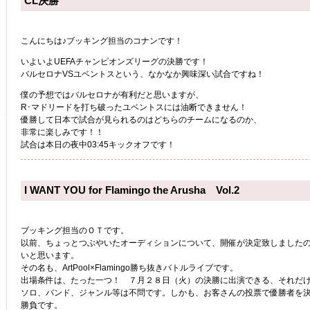
CL決勝
こんにちは♪ブッキング担当のコナンです！
いよいよUEFAチャンピオンズリーグの決勝です！
バルセロナVSユベントスという、なかなか興味深い試合ですね！
僕の予想ではバルセロナが有利だと思いますが、
R･マドリードを打ち破ったユベントスには油断できません！
優勝して日本で試合が見られるのはどちらのチームになるのか、
非常に楽しみです！！
試合は本日の夜中03:45キックオフです！
I WANT YOU for Flamingo the Arusha Vol.2
ブッキング担当のＯＴです。
以前、ちょっとつぶやいたオーディションについて、開催が決定致しました
いと思います。
その名も、ArtPool×Flamingo勝ち抜きバトルライブです。
出場条件は、たった一つ！ ７月２８日（火）の決勝に出演できる、それだ
ソロ、バンド、ジャンル等は不問です。しかも、お客さんの投票で優勝者を
勝負です。