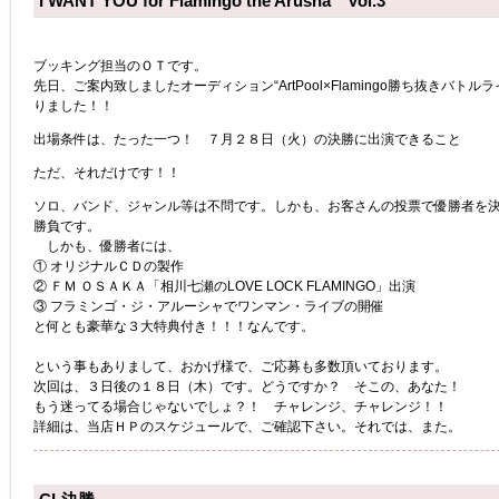
I WANT YOU for Flamingo the Arusha Vol.3
ブッキング担当のＯＴです。
先日、ご案内致しましたオーディション“ArtPool×Flamingo勝ち抜きバト
りました！！
出場条件は、たった一つ！ ７月２８日（火）の決勝に出演できること
ただ、それだけです！！
ソロ、バンド、ジャンル等は不問です。しかも、お客さんの投票で優勝者を
勝負です。
しかも、優勝者には、
① オリジナルＣＤの製作
② ＦＭ ＯＳＡＫＡ「相川七瀬のLOVE LOCK FLAMINGO」出演
③ フラミンゴ・ジ・アルーシャでワンマン・ライブの開催
と何とも豪華な３大特典付き！！！なんです。
という事もありまして、おかげ様で、ご応募も多数頂いております。
次回は、３日後の１８日（木）です。どうですか？ そこの、あなた！
もう迷ってる場合じゃないでしょ？！ チャレンジ、チャレンジ！！
詳細は、当店ＨＰのスケジュールで、ご確認下さい。それでは、また。