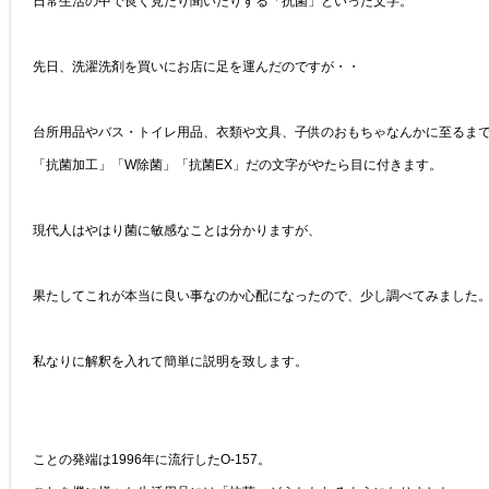
日常生活の中で良く見たり聞いたりする「抗菌」といった文字。
先日、洗濯洗剤を買いにお店に足を運んだのですが・・
台所用品やバス・トイレ用品、衣類や文具、子供のおもちゃなんかに至るま
「抗菌加工」「W除菌」「抗菌EX」だの文字がやたら目に付きます。
現代人はやはり菌に敏感なことは分かりますが、
果たしてこれが本当に良い事なのか心配になったので、少し調べてみました
私なりに解釈を入れて簡単に説明を致します。
ことの発端は1996年に流行したO-157。