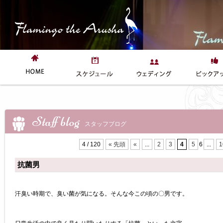
Staff blog
スタッフブログ
4 / 120
« 先頭
«
...
2
3
4
5
6
...
1
抗菌男
汗臭い時期で、臭い菌が気になる。そんな今この頃の〇男です。