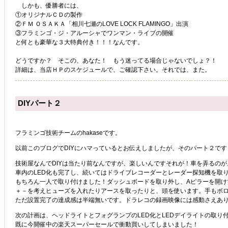
しかも、優勝者には、
①オリジナルＣＤの製作
②ＦＭ ＯＳＡＫＡ「相川七瀬のLOVE LOCK FLAMINGO」出演
③フラミンゴ・ジ・アルーシャでワンマン・ライブの開催
と何とも豪華な３大特典付き！！！なんです。
どうですか？ そこの、あなた！ もう迷ってる場合じゃないでしょ？！
詳細は、当店ＨＰのスケジュールで、ご確認下さい。それでは、また。
DIYパート２
フラミンゴ技術チームのhakaseです。
以前このブログでDIYにハマっているとお伝えしましたが、そのパート２です
技術屋なんでDIYは当たり前なんですが、楽しいんですそれが！車を弄るのが
車内のLED化も完了し、続いてはドライブレコーダーとレーダー探知機を取
もちろん一人で取り付けました！ダッシュボードを取り外し、Aピラーを開け
＋－を考えヒューズを入れたりアースを取ったりと、頭を使います。手もボ
ただ設置完了の達成感は半端無いです。ドラレコの録画映像には感動さえあ
次の計画は、ヘッドライトとフォグランプのLED化とLEDデイライトの取り
既に今開催中の楽天スーパーセールで衝動買いしてしまいました！